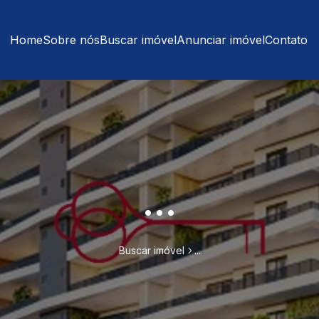
Home
Sobre nós
Buscar imóvel
Anunciar imóvel
Contato
...
Buscar imóvel
...