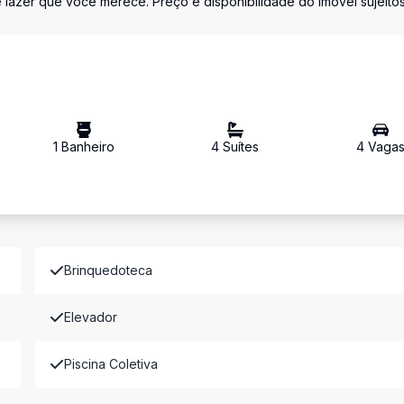
azer que você merece. Preço e disponibilidade do imóvel sujeitos
1
Banheiro
4
Suíte
s
4
Vaga
Brinquedoteca
Elevador
Piscina Coletiva