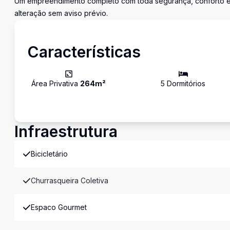
Um empreendimento completo com toda segurança, conforto e l
alteração sem aviso prévio.
Características
Área Privativa
264
m²
5
Dormitório
s
Infraestrutura
Bicicletário
Churrasqueira Coletiva
Espaco Gourmet