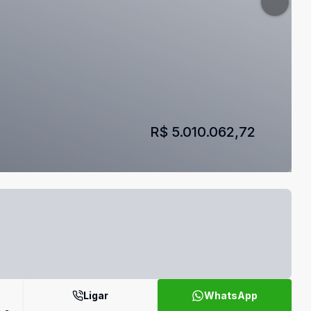
R$ 5.010.062,72
Ligar
WhatsApp