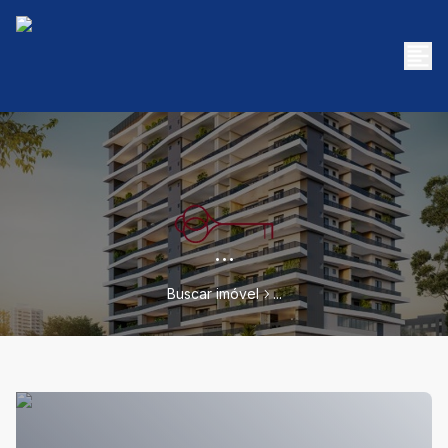
...
Buscar imóvel
...