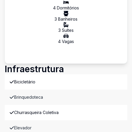
4
Dormitório
s
3
Banheiro
s
3
Suíte
s
4
Vaga
s
Infraestrutura
Bicicletário
Brinquedoteca
Churrasqueira Coletiva
Elevador