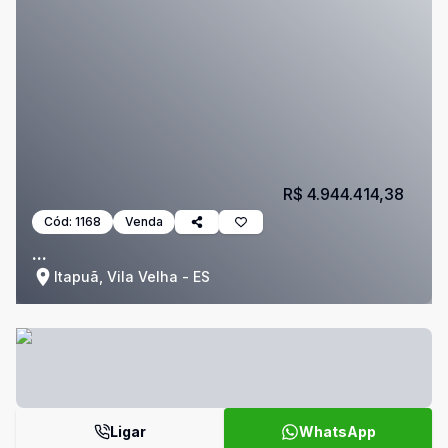
R$ 4.944.414,38
Cód:
1168
Venda
...
Itapuã, Vila Velha - ES
Ligar
WhatsApp