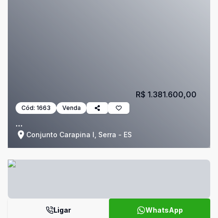
R$ 1.381.600,00
Cód:
1663
Venda
...
Conjunto Carapina I, Serra - ES
Ligar
WhatsApp