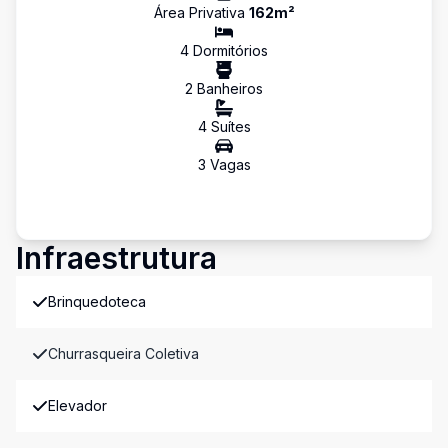
Área Privativa
162
m²
4
Dormitório
s
2
Banheiro
s
4
Suíte
s
3
Vaga
s
Infraestrutura
Brinquedoteca
Churrasqueira Coletiva
Elevador