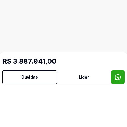
R$ 3.887.941,00
Dúvidas
Ligar
Imóveis semelhantes
Confira imóveis semelhantes
Cód:
973
Comparar
Có