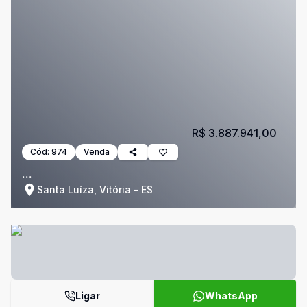
R$ 3.887.941,00
Cód:
974
Venda
...
Santa Luíza, Vitória - ES
Ligar
WhatsApp