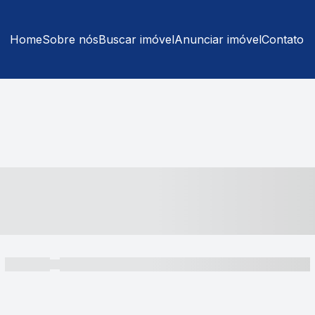
Home
Sobre nós
Buscar imóvel
Anunciar imóvel
Contato
----- ---- ---- -- ----
----- -----
----- ----- -- ------ ---- ---- -- ----- ----- ----- --- ------