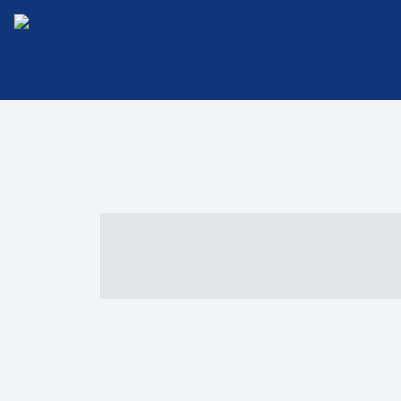
----- ----- -- -
- ------