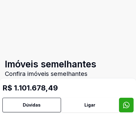
Imóveis semelhantes
Confira imóveis semelhantes
R$ 1.101.678,49
Cód:
1025
Comparar
Có
Dúvidas
Ligar