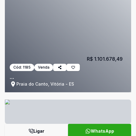
R$ 1.101.678,49
Cód:
1185
Venda
...
Praia do Canto, Vitória - ES
Ligar
WhatsApp