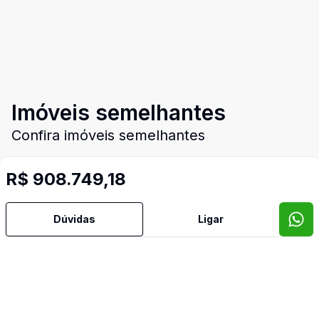
Imóveis semelhantes
Confira imóveis semelhantes
R$ 908.749,18
Cód:
1025
Comparar
Có
Dúvidas
Ligar