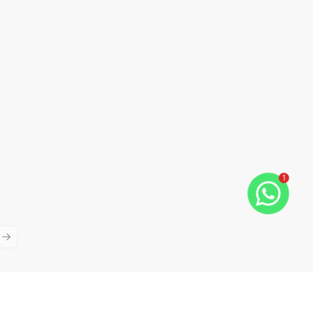
1
ious slide
Next slide
Cód:
1449
Comparar