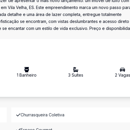
azer de apresentar o mais novo lançamento: um imóvel de luxo com
ca, em Vila Velha, ES. Este empreendimento marca um novo passo par
a detalhe e uma área de lazer completa, entregue totalmente
fisticação se encontram, com vistas deslumbrantes e acesso direto
 se encantar com um estilo de vida exclusivo. Preço e disponibilid
1
Banheiro
3
Suíte
s
2
Vaga
Churrasqueira Coletiva
Espaco Gourmet