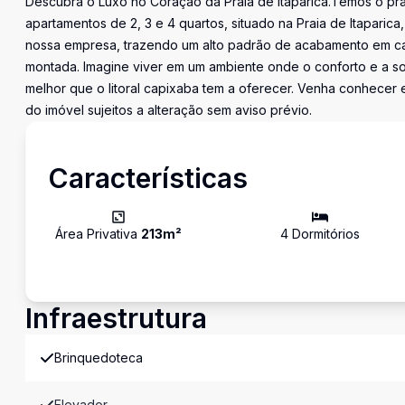
Descubra o Luxo no Coração da Praia de Itaparica.Temos o pr
apartamentos de 2, 3 e 4 quartos, situado na Praia de Itapari
nossa empresa, trazendo um alto padrão de acabamento em cad
montada. Imagine viver em um ambiente onde o conforto e a so
melhor que o litoral capixaba tem a oferecer. Venha conhecer e
do imóvel sujeitos a alteração sem aviso prévio.
Características
Área Privativa
213
m²
4
Dormitório
s
Infraestrutura
Brinquedoteca
Elevador