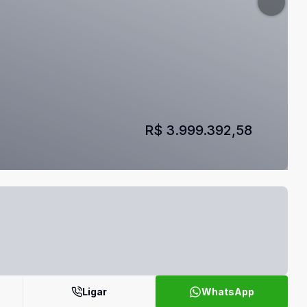
R$ 3.999.392,58
Ligar
WhatsApp