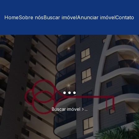
Home
Sobre nós
Buscar imóvel
Anunciar imóvel
Contato
...
Buscar imóvel
...