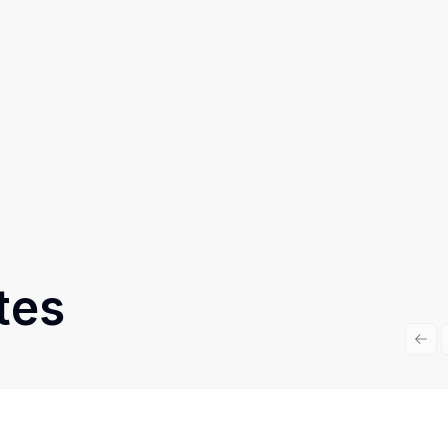
tes
Prev
Cód:
751
Comparar