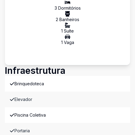
3
Dormitório
s
2
Banheiro
s
1
Suíte
1
Vaga
Infraestrutura
Brinquedoteca
Elevador
Piscina Coletiva
Portaria