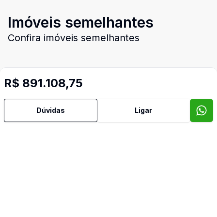
Imóveis semelhantes
Confira imóveis semelhantes
R$ 891.108,75
Cód:
1669
Comparar
Có
Dúvidas
Ligar