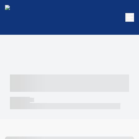
----- ----- -- ------ ---- ---- -- ----- -----
----- --- ------
----- -----
----- ----- -- ------ ---- ---- -- ----- ----- ----- --- ------