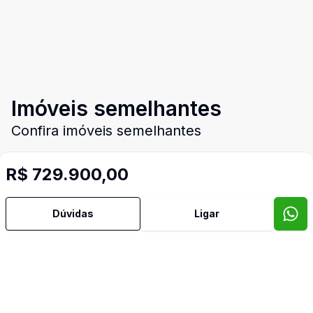
Imóveis semelhantes
Confira imóveis semelhantes
R$ 729.900,00
Cód:
1390
Comparar
Có
Dúvidas
Ligar