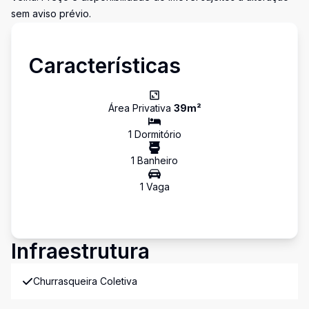
sem aviso prévio.
Características
Área Privativa
39
m²
1
Dormitório
1
Banheiro
1
Vaga
Infraestrutura
Churrasqueira Coletiva