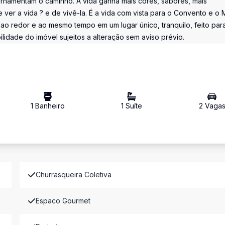
rnamentam o caminho. A vida ganha mais cores, sabores, mais
ver a vida ? e de vivê-la. É a vida com vista para o Convento e o 
 ao redor e ao mesmo tempo em um lugar único, tranquilo, feito par
ilidade do imóvel sujeitos a alteração sem aviso prévio.
1
Banheiro
1
Suíte
2
Vaga
Churrasqueira Coletiva
Espaco Gourmet