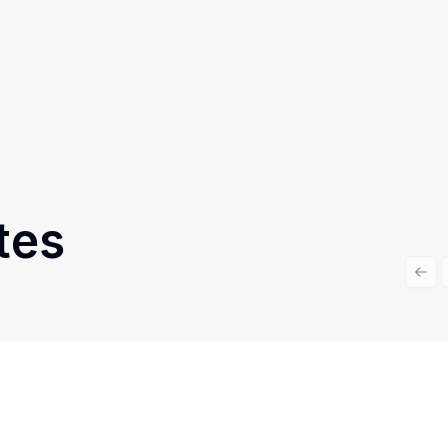
tes
Prev
Cód:
952
Comparar