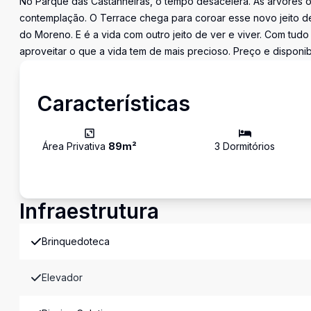
No Parque das Castanheiras, o tempo desacelera. As árvores o
contemplação. O Terrace chega para coroar esse novo jeito de 
do Moreno. E é a vida com outro jeito de ver e viver. Com tudo
aproveitar o que a vida tem de mais precioso. Preço e disponib
Características
Área Privativa
89
m²
3
Dormitório
s
Infraestrutura
Brinquedoteca
Elevador