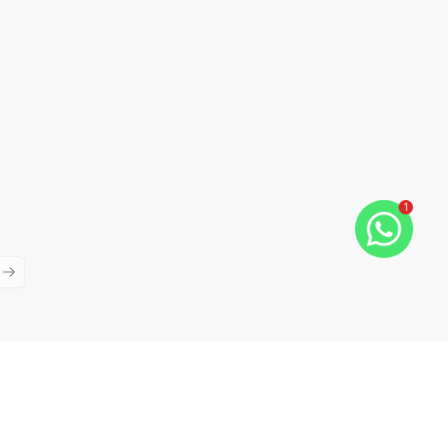
1
ious slide
Next slide
Cód:
608
Comparar