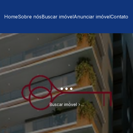
Home
Sobre nós
Buscar imóvel
Anunciar imóvel
Contato
...
Buscar imóvel
...