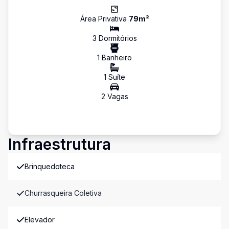
Área Privativa
79
m²
3
Dormitório
s
1
Banheiro
1
Suíte
2
Vaga
s
Infraestrutura
Brinquedoteca
Churrasqueira Coletiva
Elevador