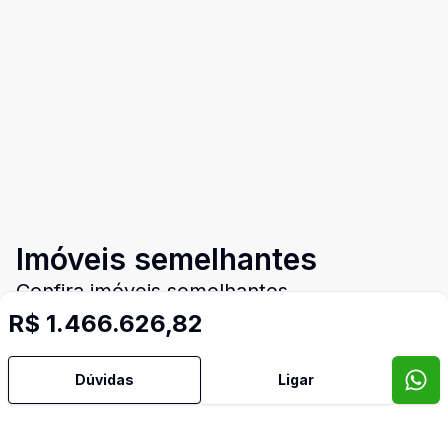
Imóveis semelhantes
Confira imóveis semelhantes
R$ 1.466.626,82
Dúvidas
Ligar
Cód:
1728
Comparar
Có