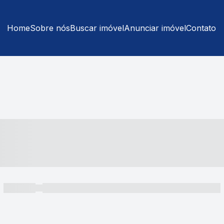
Home
Sobre nós
Buscar imóvel
Anunciar imóvel
Contato
----- ---- ---- -- ----
----- -----
----- ----- -- ------ ---- ---- -- ----- ----- ----- --- ------