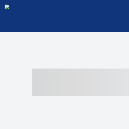
----- ----- -- -
- ------