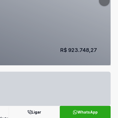
R$ 923.748,27
Ligar
WhatsApp