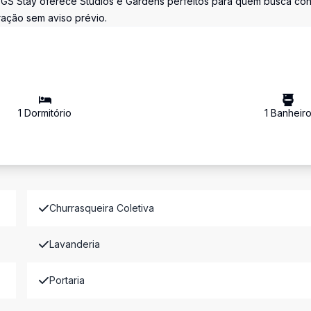
o GS Stay oferece Studios e Gardens perfeitos para quem busca con
eração sem aviso prévio.
1
Dormitório
1
Banheir
Churrasqueira Coletiva
Lavanderia
Portaria