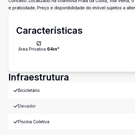
Conceito. Localizado na charmosa Praia da Costa, Vila Velha, 
e praticidade. Preço e disponibilidade do imóvel sujeitos a alt
Características
Área Privativa
64
m²
Infraestrutura
Bicicletário
Elevador
Piscina Coletiva