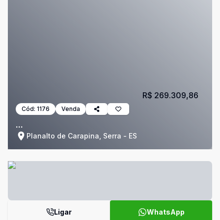
R$ 269.309,86
Cód:
1176
Venda
...
Planalto de Carapina, Serra - ES
Ligar
WhatsApp