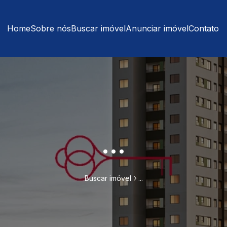
Home
Sobre nós
Buscar imóvel
Anunciar imóvel
Contato
...
Buscar imóvel
...