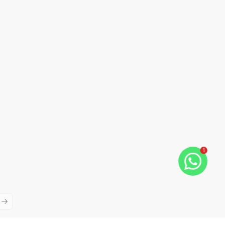
1
ious slide
Next slide