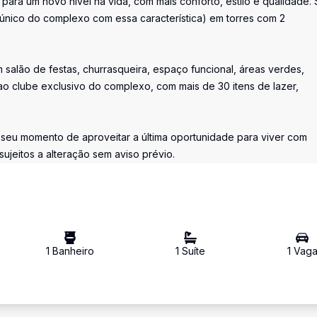
ara um novo nível na vida, com mais conforto, estilo e qualidade.
único do complexo com essa característica) em torres com 2
salão de festas, churrasqueira, espaço funcional, áreas verdes,
o clube exclusivo do complexo, com mais de 30 itens de lazer,
o seu momento de aproveitar a última oportunidade para viver com
ujeitos a alteração sem aviso prévio.
1
Banheiro
1
Suíte
1
Vag