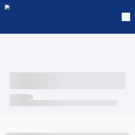
----- ----- -- ------ ---- ---- -- ----- -----
----- --- ------
----- -----
----- ----- -- ------ ---- ---- -- ----- ----- ----- --- ------