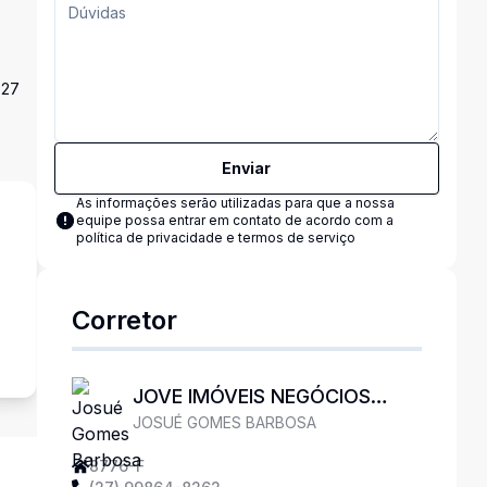
 27
Enviar
As informações serão utilizadas para que a nossa
equipe possa entrar em contato de acordo com a
política de privacidade e termos de serviço
Corretor
s
JOVE IMÓVEIS NEGÓCIOS
JOSUÉ GOMES BARBOSA
IMOBILIÁRIOS LTDA
8776-F