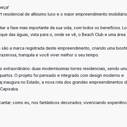
meça!
t residencial de altíssimo luxo e o maior empreendimento imobiliári
itar a fase mais importante da sua vida, com todos os benefícios. L
rque das águas, vista para o, onde se vê, o Beach Club e uma área
os são a marca registrada deste empreendimento, criando uma biosf
azerosa, tranquila e você viver melhor o seu tempo.
o extraordinário: duas moderníssimas torres residenciais, sendo um
quartos. O projeto foi pensado e integrado com design moderno e
 Taj inaugura no Estado, a nova rota dos grandes empreendimentos 
 Capixaba.
cantar; como eu, nos fantásticos decorados; vivenciando experiênc