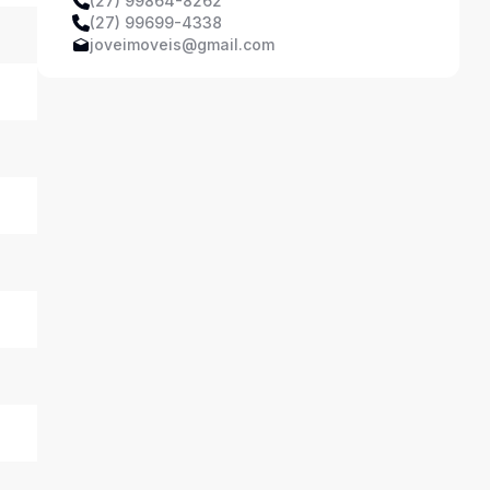
(27) 99864-8262
(27) 99699-4338
joveimoveis@gmail.com