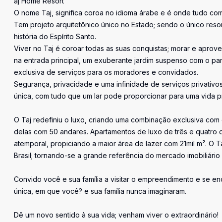
aj Home Resort
O nome Taj, significa coroa no idioma árabe e é onde tudo co
Tem projeto arquitetônico único no Estado; sendo o único resor
história do Espírito Santo.
Viver no Taj é coroar todas as suas conquistas; morar e aprove
na entrada principal, um exuberante jardim suspenso com o pa
exclusiva de serviços para os moradores e convidados.
Segurança, privacidade e uma infinidade de serviços privativ
única, com tudo que um lar pode proporcionar para uma vida pr
O Taj redefiniu o luxo, criando uma combinação exclusiva com 
delas com 50 andares. Apartamentos de luxo de três e quatro 
atemporal, propiciando a maior área de lazer com 21mil m². O
Brasil; tornando-se a grande referência do mercado imobiliário
Convido você e sua família a visitar o empreendimento e se en
única, em que você? e sua família nunca imaginaram.
Dê um novo sentido à sua vida; venham viver o extraordinário!