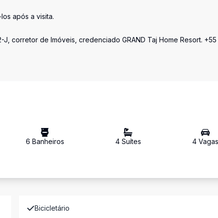
os após a visita.
-J, corretor de Imóveis, credenciado GRAND Taj Home Resort. +55
6
Banheiro
s
4
Suíte
s
4
Vaga
Bicicletário