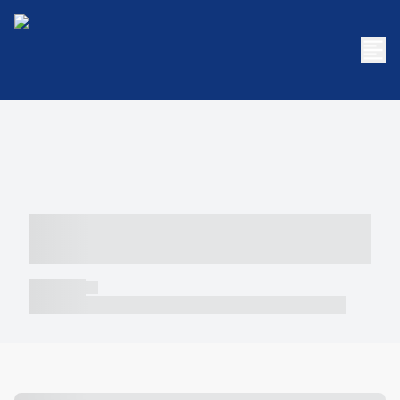
----- ----- -- ------ ---- ---- -- ----- -----
----- --- ------
----- -----
----- ----- -- ------ ---- ---- -- ----- ----- ----- --- ------