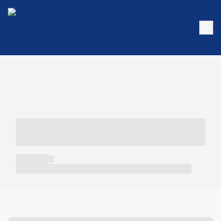
----- ----- -- ------ ---- ---- -- ----- -----
----- --- ------
----- -----
----- ----- -- ------ ---- ---- -- ----- ----- ----- --- ------