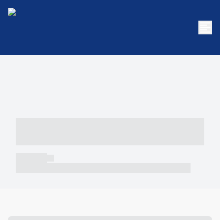
----- ----- -- ------ ---- ---- -- ----- -----
----- --- ------
----- -----
----- ----- -- ------ ---- ---- -- ----- ----- ----- --- ------