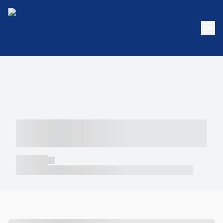
----- ----- -- ------ ---- ---- -- ----- -----
----- --- ------
----- -----
----- ----- -- ------ ---- ---- -- ----- ----- ----- --- ------