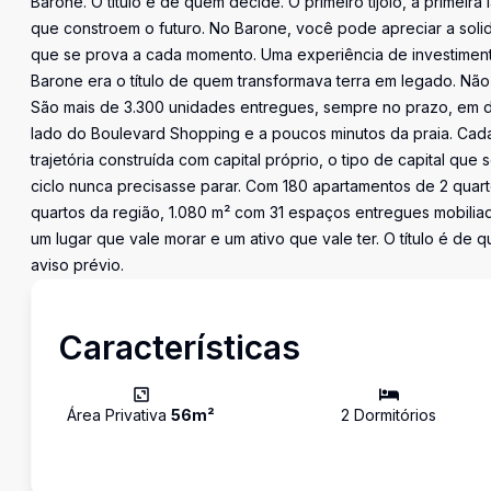
Barone. O título é de quem decide. O primeiro tijolo, a primeira 
que constroem o futuro. No Barone, você pode apreciar a sol
que se prova a cada momento. Uma experiência de investiment
Barone era o título de quem transformava terra em legado. Não
São mais de 3.300 unidades entregues, sempre no prazo, em d
lado do Boulevard Shopping e a poucos minutos da praia. Cada
trajetória construída com capital próprio, o tipo de capital que
ciclo nunca precisasse parar. Com 180 apartamentos de 2 quart
quartos da região, 1.080 m² com 31 espaços entregues mobili
um lugar que vale morar e um ativo que vale ter. O título é de 
aviso prévio.
Características
Área Privativa
56
m²
2
Dormitório
s