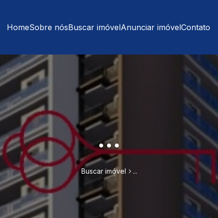
Home
Sobre nós
Buscar imóvel
Anunciar imóvel
Contato
...
Buscar imóvel
...