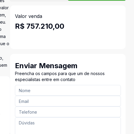
tes
valor
em,
Valor venda
eu.
R$ 757.210,00
o
Uma
que o
o,
Enviar Mensagem
 sem
Preencha os campos para que um de nossos
especialistas entre em contato
a