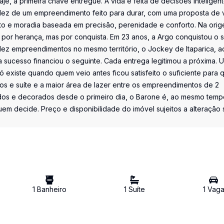
laje, a primeira chave entregue. A vida é feita de decisões inteligen
idez de um empreendimento feito para durar, com uma proposta de 
o e moradia baseada em precisão, perenidade e conforto. Na orig
 por herança, mas por conquista. Em 23 anos, a Argo conquistou o s
ez empreendimentos no mesmo território, o Jockey de Itaparica, a
 sucesso financiou o seguinte. Cada entrega legitimou a próxima. 
 só existe quando quem veio antes ficou satisfeito o suficiente para 
os e suíte e a maior área de lazer entre os empreendimentos de 2
ados e decorados desde o primeiro dia, o Barone é, ao mesmo temp
quem decide. Preço e disponibilidade do imóvel sujeitos a alteração
1
Banheiro
1
Suíte
1
Vag