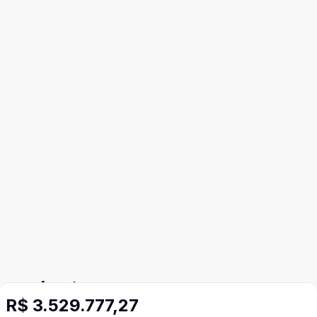
Imóveis semelhantes
R$ 3.529.777,27
Confira imóveis semelhantes