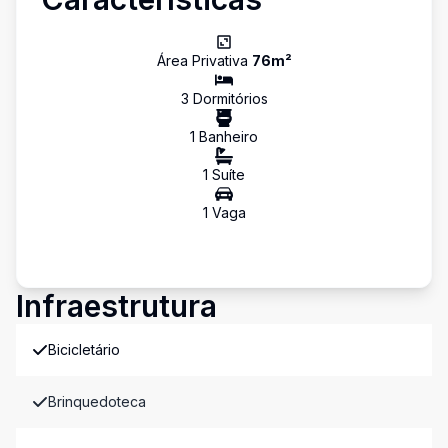
Área Privativa
76
m²
3
Dormitório
s
1
Banheiro
1
Suíte
1
Vaga
Infraestrutura
Bicicletário
Brinquedoteca