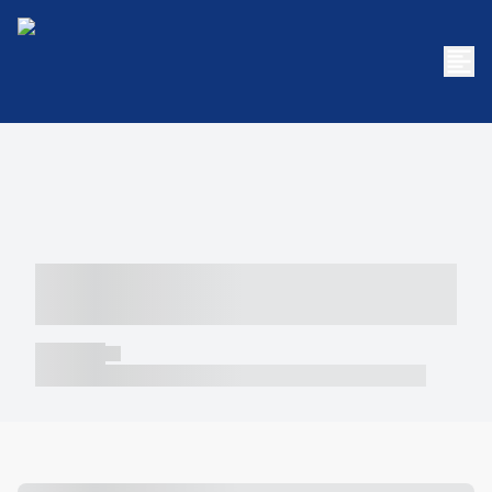
----- ----- -- ------ ---- ---- -- ----- -----
----- --- ------
----- -----
----- ----- -- ------ ---- ---- -- ----- ----- ----- --- ------