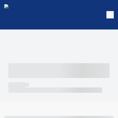
----- ----- -- ------ ---- ---- -- ----- -----
----- --- ------
----- -----
----- ----- -- ------ ---- ---- -- ----- ----- ----- --- ------