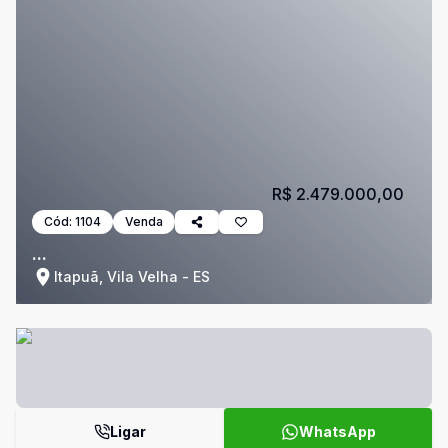
R$ 2.479.000,00
Cód:
1104
Venda
...
Itapuã, Vila Velha - ES
Ligar
WhatsApp