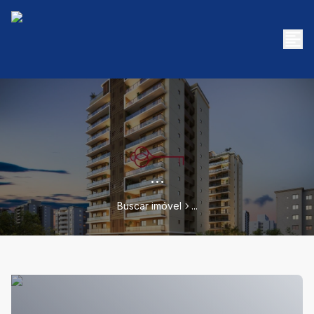
...
Buscar imóvel
...