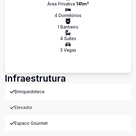
Área Privativa
141
m²
4
Dormitório
s
1
Banheiro
4
Suíte
s
3
Vaga
s
Infraestrutura
Brinquedoteca
Elevador
Espaco Gourmet