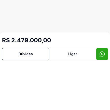
R$ 2.479.000,00
Imóveis semelhantes
Dúvidas
Ligar
Confira imóveis semelhantes
Cód:
866
Comparar
Có