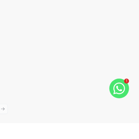
1
ious slide
Next slide