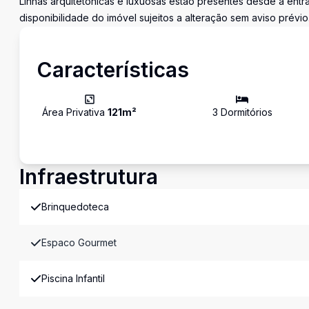
Linhas arquitetônicas e luxuosas estão presentes desde a entr
disponibilidade do imóvel sujeitos a alteração sem aviso prévio
Características
Área Privativa
121
m²
3
Dormitório
s
Infraestrutura
Brinquedoteca
Espaco Gourmet
Piscina Infantil