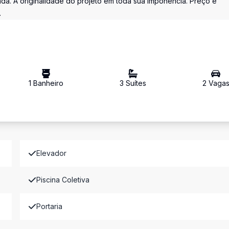
ada. A originalidade do projeto em toda sua imponência. Preço e
.
1
Banheiro
3
Suíte
s
2
Vaga
Elevador
Piscina Coletiva
Portaria