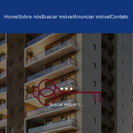
Home
Sobre nós
Buscar imóvel
Anunciar imóvel
Contato
...
Buscar imóvel
...