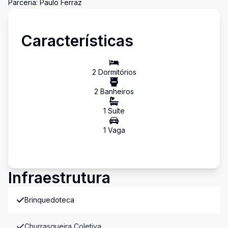
Parceria: Paulo Ferraz
Características
2
Dormitório
s
2
Banheiro
s
1
Suíte
1
Vaga
Infraestrutura
Brinquedoteca
Churrasqueira Coletiva