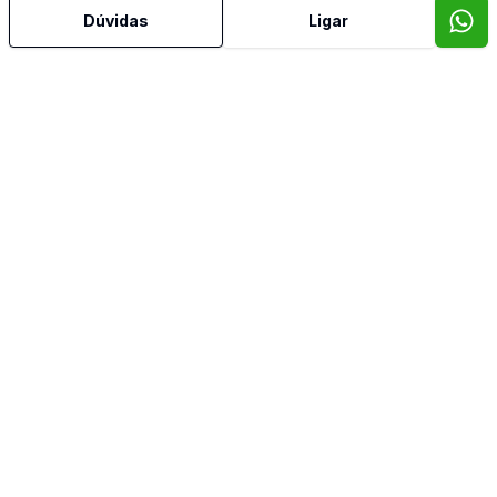
Dúvidas
Ligar
Mais informações
Cozinha
Dormitório com Armários
Espera para Split
Imóveis semelhantes
Confira imóveis semelhantes