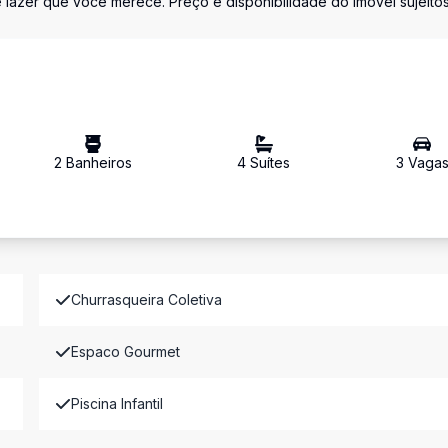
azer que você merece. Preço e disponibilidade do imóvel sujeitos
2
Banheiro
s
4
Suíte
s
3
Vaga
Churrasqueira Coletiva
Espaco Gourmet
Piscina Infantil