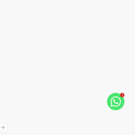
1
ious slide
Next slide