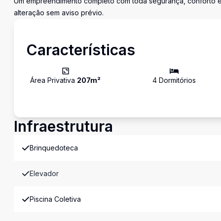
Um empreendimento completo com toda segurança, conforto e l
alteração sem aviso prévio.
Características
Área Privativa
207
m²
4
Dormitório
s
Infraestrutura
Brinquedoteca
Elevador
Piscina Coletiva