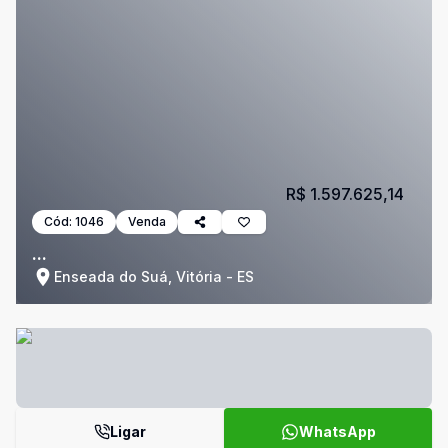
R$ 1.597.625,14
Cód:
1046
Venda
...
Enseada do Suá, Vitória - ES
Ligar
WhatsApp