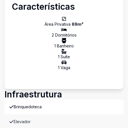
Características
Área Privativa
69
m²
2
Dormitório
s
1
Banheiro
1
Suíte
1
Vaga
Infraestrutura
Brinquedoteca
Elevador