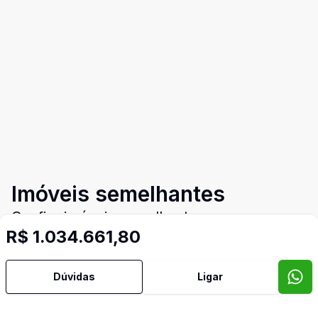
Imóveis semelhantes
Confira imóveis semelhantes
R$ 1.034.661,80
Dúvidas
Ligar
Cód:
1040
Comparar
Có