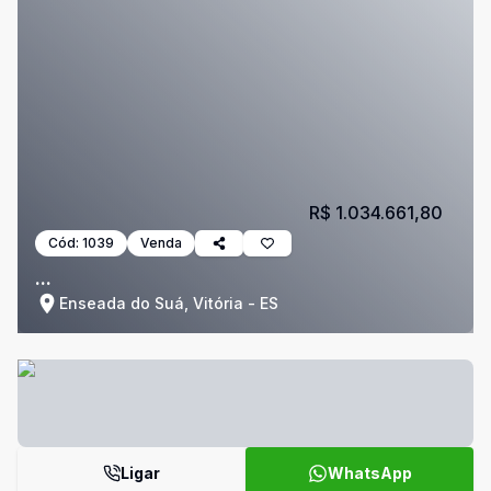
R$ 1.034.661,80
Cód:
1039
Venda
...
Enseada do Suá, Vitória - ES
Ligar
WhatsApp