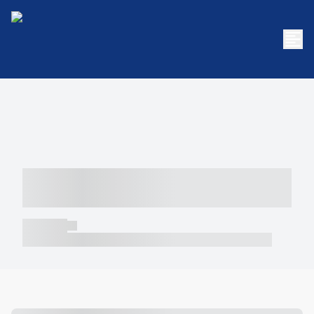
----- ----- -- ------ ---- ---- -- ----- -----
----- --- ------
----- -----
----- ----- -- ------ ---- ---- -- ----- ----- ----- --- ------