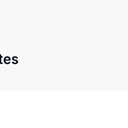
tes
Cód:
1459
Comparar