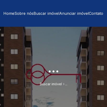
Home
Sobre nós
Buscar imóvel
Anunciar imóvel
Contato
...
Buscar imóvel
...