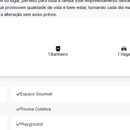
 só lugar, perfeito para toda a família. Este empreendimento desta
que promovem qualidade de vida e bem-estar, tornando cada dia ma
 a alteração sem aviso prévio.
1
Banheiro
1
Vag
Espaco Gourmet
Piscina Coletiva
Playground