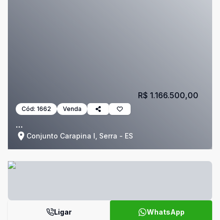
R$ 1.166.500,00
Cód:
1662
Venda
...
Conjunto Carapina I, Serra - ES
Ligar
WhatsApp