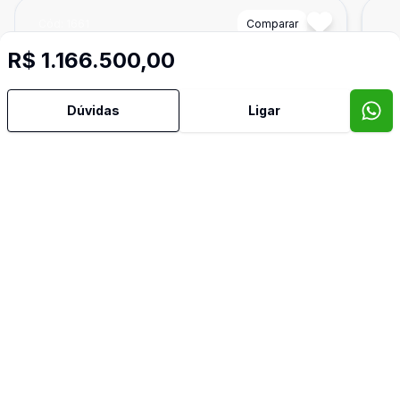
Cód:
1661
Comparar
Có
R$ 1.166.500,00
Dúvidas
Ligar
Dorm
2
Ban
1
63
m²
Apartamento
Apa
...
...