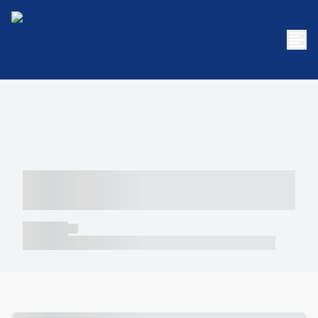
----- ----- -- ------ ---- ---- -- ----- -----
----- --- ------
----- -----
----- ----- -- ------ ---- ---- -- ----- ----- ----- --- ------