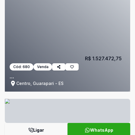
R$ 1.527.472,75
Cód:
680
Venda
...
Centro, Guarapari - ES
Ligar
WhatsApp