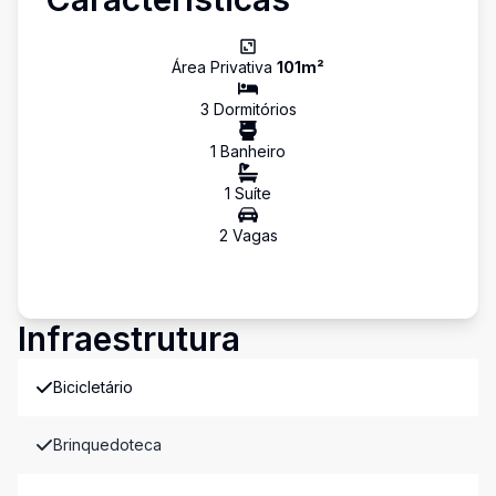
Área Privativa
101
m²
3
Dormitório
s
1
Banheiro
1
Suíte
2
Vaga
s
Infraestrutura
Bicicletário
Brinquedoteca