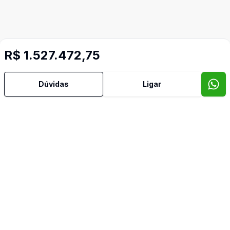
R$ 1.527.472,75
Imóveis semelhantes
Dúvidas
Ligar
Confira imóveis semelhantes
Cód:
679
Comparar