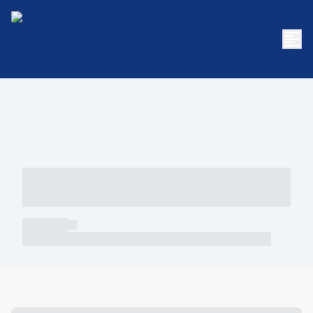
----- ----- -- ------ ---- ---- -- ----- -----
----- --- ------
----- -----
----- ----- -- ------ ---- ---- -- ----- ----- ----- --- ------