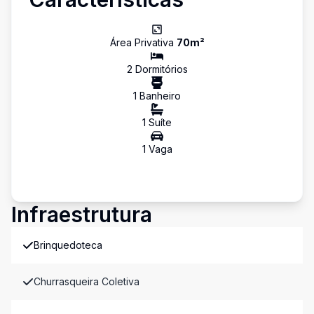
Área Privativa
70
m²
2
Dormitório
s
1
Banheiro
1
Suíte
1
Vaga
Infraestrutura
Brinquedoteca
Churrasqueira Coletiva