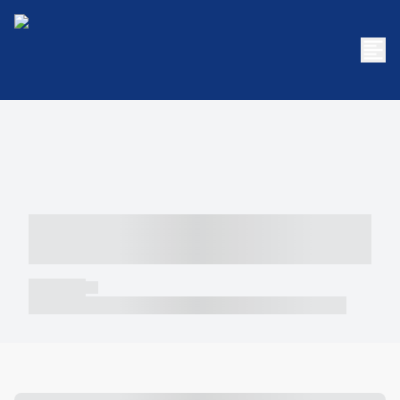
----- ----- -- ------ ---- ---- -- ----- -----
----- --- ------
----- -----
----- ----- -- ------ ---- ---- -- ----- ----- ----- --- ------