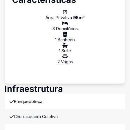
Área Privativa
95
m²
3
Dormitório
s
1
Banheiro
1
Suíte
2
Vaga
s
Infraestrutura
Brinquedoteca
Churrasqueira Coletiva