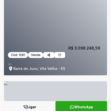
R$ 3.098.248,59
Cód:
1281
Venda
...
Barra do Jucu, Vila Velha - ES
Ligar
WhatsApp