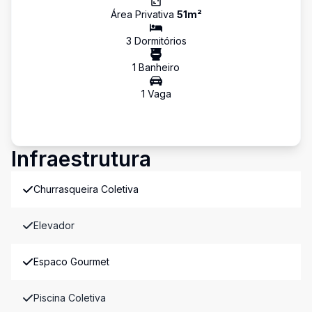
Área Privativa
51
m²
3
Dormitório
s
1
Banheiro
1
Vaga
Infraestrutura
Churrasqueira Coletiva
Elevador
Espaco Gourmet
Piscina Coletiva