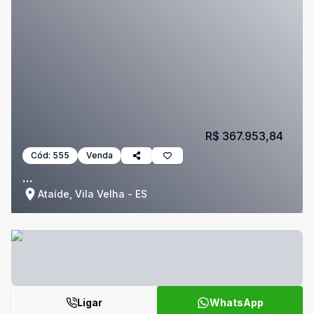
R$ 367.953,84
Cód:
555
Venda
...
Ataíde, Vila Velha - ES
Ligar
WhatsApp