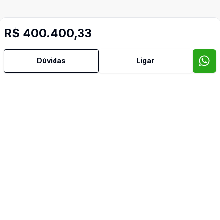
R$ 400.400,33
Dúvidas
Ligar
Imóveis semelhantes
Confira imóveis semelhantes
Cód:
553
Comparar