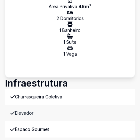
Área Privativa
46
m²
2
Dormitório
s
1
Banheiro
1
Suíte
1
Vaga
Infraestrutura
Churrasqueira Coletiva
Elevador
Espaco Gourmet