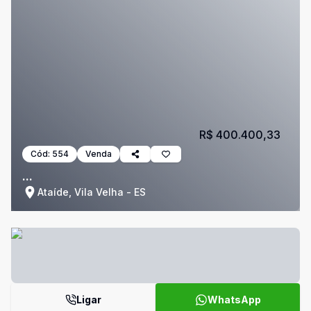
R$ 400.400,33
Cód:
554
Venda
...
Ataíde, Vila Velha - ES
Ligar
WhatsApp